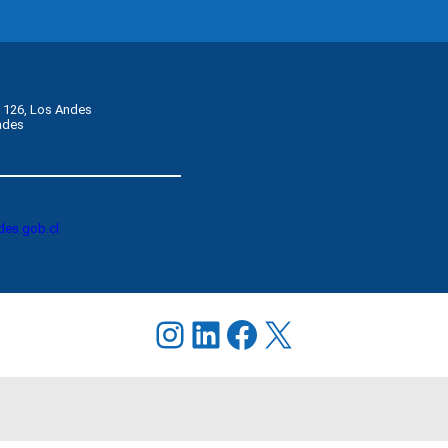
 126, Los Andes    
ndes
des.gob.cl
Instagram
LinkedIn
Facebook
X