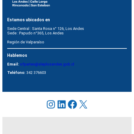
Estamos ubicados en
Sede Central : Santa Rosa n° 126, Los Andes    
Sede : Papudo n°365, Los Andes
Región de Valparaíso
Hablemos
Email:
ofpartes@sleplosandes.gob.cl
Teléfono:
342 376603
Instagram
LinkedIn
Facebook
X