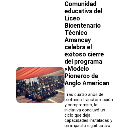
Comunidad
Andes
consolida
educativa del
12
Liceo
años
de
Bicentenario
liderazgo
Técnico
en
Amancay
Educación
Ambiental
celebra el
exitoso cierre
del programa
«Modelo
Pionero» de
Anglo American
Tras cuatro años de
profunda transformación
y compromiso, la
iniciativa concluyó un
ciclo que deja
capacidades instaladas y
un impacto significativo