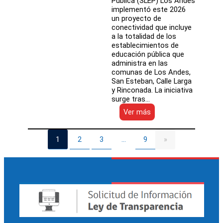
Pública (SLEP) Los Andes
implementó este 2026
un proyecto de
conectividad que incluye
a la totalidad de los
establecimientos de
educación pública que
administra en las
comunas de Los Andes,
San Esteban, Calle Larga
y Rinconada. La iniciativa
surge tras…
:
Ver más
Histórico
proyecto
de
1
2
3
9
…
»
conectividad
del
SLEP
Los
Andes
garantiza
internet
de
alta