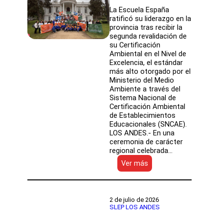
La Escuela España
ratificó su liderazgo en la
provincia tras recibir la
segunda revalidación de
su Certificación
Ambiental en el Nivel de
Excelencia, el estándar
más alto otorgado por el
Ministerio del Medio
Ambiente a través del
Sistema Nacional de
Certificación Ambiental
de Establecimientos
Educacionales (SNCAE).
LOS ANDES.- En una
ceremonia de carácter
regional celebrada…
:
Ver más
Orgullo
territorial:
Escuela
España
2 de julio de 2026
de
SLEP LOS ANDES
Los