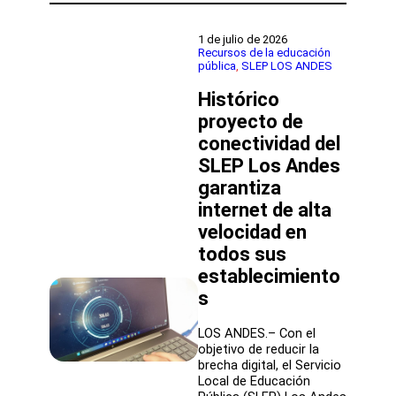
convenio
entre
el
1 de julio de 2026
SLEP
Recursos de la educación
pública
, 
SLEP LOS ANDES
Los
Andes
Histórico
y
la
proyecto de
UPLA
conectividad del
fortalecerá
SLEP Los Andes
la
calidad
garantiza
educativa
internet de alta
del
territorio
velocidad en
todos sus
establecimiento
s
LOS ANDES.– Con el
objetivo de reducir la
brecha digital, el Servicio
Local de Educación