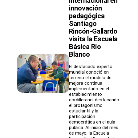
internacional en
Consejo
innovación
Local
de
pedagógica
Educación
Santiago
Pública
Rincón-Gallardo
visita la Escuela
Básica Río
Blanco
El destacado experto
mundial conoció en
terreno el modelo de
mejora continua
implementado en el
establecimiento
cordillerano, destacando
el protagonismo
estudiantil y la
participación
democrática en el aula
pública. Al inicio del mes
de mayo, la Escuela