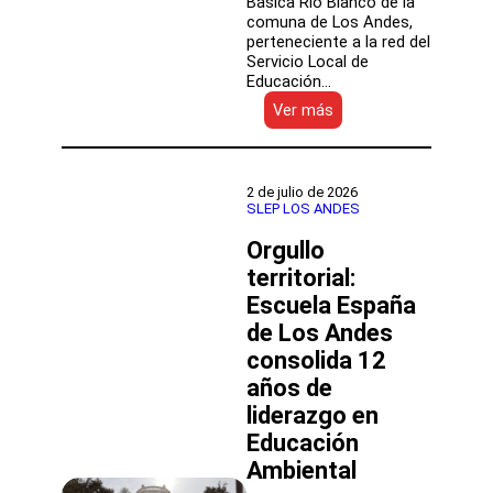
Básica Río Blanco de la
comuna de Los Andes,
perteneciente a la red del
Servicio Local de
Educación…
:
Ver más
Referente
internacional
en
innovación
2 de julio de 2026
pedagógica
SLEP LOS ANDES
Santiago
Orgullo
Rincón-
Gallardo
territorial:
visita
Escuela España
la
Escuela
de Los Andes
Básica
consolida 12
Río
años de
Blanco
liderazgo en
Educación
Ambiental