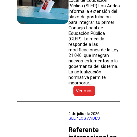
Local de Educación
Pública (SLEP) Los Andes
informa la extensión del
plazo de postulación
para integrar su primer
Consejo Local de
Educación Pública
(CLEP). La medida
responde a las
modificaciones de la Ley
21.040, que integran
nuevos estamentos a la
gobernanza del sistema.
La actualización
normativa permite
incorporar…
:
Ver más
SLEP
Los
Andes
extiende
2 de julio de 2026
plazo
SLEP LOS ANDES
para
Referente
elecciones
del