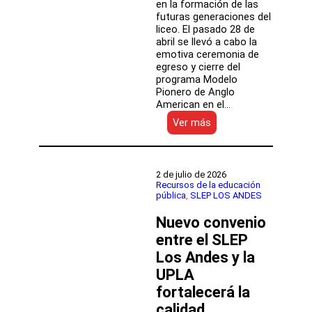
en la formación de las
futuras generaciones del
liceo. El pasado 28 de
abril se llevó a cabo la
emotiva ceremonia de
egreso y cierre del
programa Modelo
Pionero de Anglo
American en el…
:
Ver más
Comunidad
educativa
del
Liceo
2 de julio de 2026
Bicentenario
Recursos de la educación
pública
, 
SLEP LOS ANDES
Técnico
Amancay
Nuevo convenio
celebra
el
entre el SLEP
exitoso
Los Andes y la
cierre
UPLA
del
programa
fortalecerá la
«Modelo
calidad
Pionero»