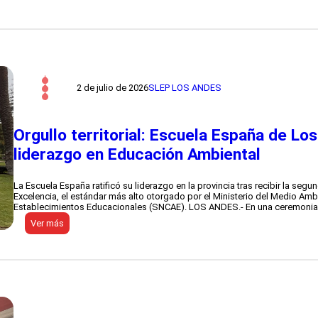
l
e
e
r
c
e
c
n
i
t
o
e
n
i
e
n
2 de julio de 2026
SLEP LOS ANDES
s
t
d
e
e
r
l
n
C
Orgullo territorial: Escuela España de Lo
a
o
c
liderazgo en Educación Ambiental
n
i
s
o
e
n
j
La Escuela España ratificó su liderazgo en la provincia tras recibir la segu
a
o
Excelencia, el estándar más alto otorgado por el Ministerio del Medio Amb
l
L
Establecimientos Educacionales (SNCAE). LOS ANDES.- En una ceremonia 
e
o
n
:
Ver más
c
i
O
a
n
r
l
n
g
d
o
u
e
v
l
E
a
l
d
c
o
u
i
t
c
ó