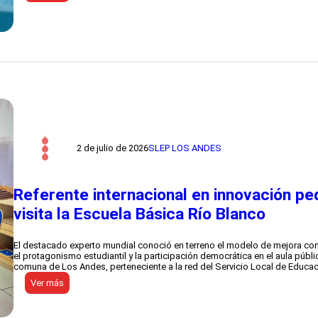
S
L
E
P
L
o
s
A
n
d
e
s
e
x
2 de julio de 2026
SLEP LOS ANDES
t
i
e
n
Referente internacional en innovación pe
d
e
visita la Escuela Básica Río Blanco
p
l
a
El destacado experto mundial conoció en terreno el modelo de mejora con
z
el protagonismo estudiantil y la participación democrática en el aula públi
o
comuna de Los Andes, perteneciente a la red del Servicio Local de Educa
p
a
:
Ver más
r
R
a
e
e
f