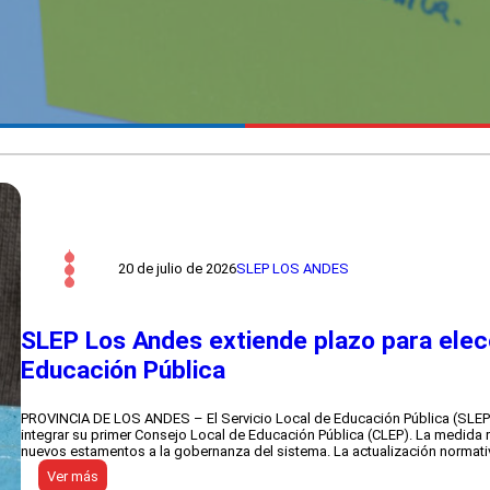
20 de julio de 2026
SLEP LOS ANDES
SLEP Los Andes extiende plazo para elec
Educación Pública
PROVINCIA DE LOS ANDES – El Servicio Local de Educación Pública (SLEP)
integrar su primer Consejo Local de Educación Pública (CLEP). La medida 
nuevos estamentos a la gobernanza del sistema. La actualización normati
:
Ver más