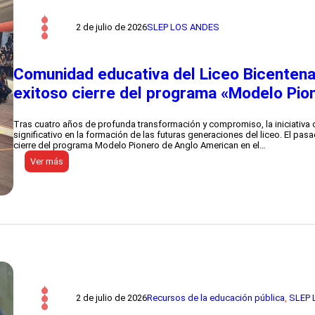
e
a
n
r
c
p
r
i
2 de julio de 2026
SLEP LOS ANDES
e
i
ó
d
t
n
a
o
P
g
r
ú
Comunidad educativa del Liceo Bicentena
ó
i
b
g
a
l
exitoso cierre del programa «Modelo Pio
i
l
i
c
:
c
a
E
a
Tras cuatro años de profunda transformación y compromiso, la iniciativa 
S
s
significativo en la formación de las futuras generaciones del liceo. El pas
a
c
cierre del programa Modelo Pionero de Anglo American en el…
n
u
t
e
:
Ver más
i
l
C
a
a
o
g
E
m
o
s
u
R
p
n
i
a
i
n
ñ
d
c
a
a
ó
d
d
n
e
e
-
L
d
G
o
u
a
s
c
2 de julio de 2026
Recursos de la educación pública
, 
SLEP 
l
A
a
l